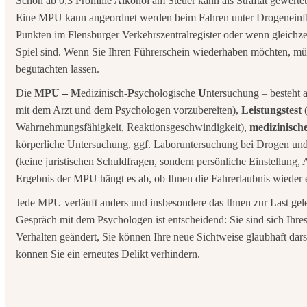
Schon ab 0,3 Promille Alkohol am Steuer kann als Straftat gewerte
Eine MPU kann angeordnet werden beim Fahren unter Drogeneinflus
Punkten im Flensburger Verkehrszentralregister oder wenn gleichze
Spiel sind. Wenn Sie Ihren Führerschein wiederhaben möchten, m
begutachten lassen.
Die
MPU – M
edizinisch-
P
sychologische
U
ntersuchung – besteht 
mit dem Arzt und dem Psychologen vorzubereiten),
Leistungstest
(
Wahrnehmungsfähigkeit, Reaktionsgeschwindigkeit),
medizinisch
körperliche Untersuchung, ggf. Laboruntersuchung bei Drogen un
(keine juristischen Schuldfragen, sondern persönliche Einstellung
Ergebnis der MPU hängt es ab, ob Ihnen die Fahrerlaubnis wieder er
Jede MPU verläuft anders und insbesondere das Ihnen zur Last gel
Gespräch mit dem Psychologen ist entscheidend: Sie sind sich Ihres
Verhalten geändert, Sie können Ihre neue Sichtweise glaubhaft dar
können Sie ein erneutes Delikt verhindern.