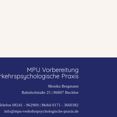
MPU Vorbereitung
rkehrspsychologische Praxis
Monika Bergmann
Bahnhofstraße 25 |
86807
Buchloe
Telefon 08241 - 962969
| Mobil
0171 - 3660382
info@mpu-verkehrspsychologische-praxis.de