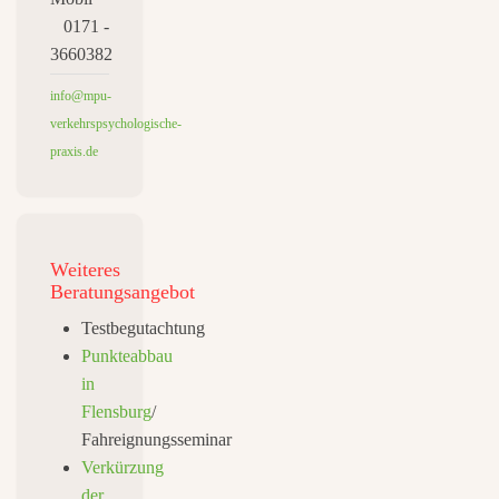
0171 -
3660382
info@mpu-
verkehrspsychologische-
praxis.de
Weiteres
Beratungsangebot
Testbegutachtung
Punkteabbau
in
Flensburg
/
Fahreignungsseminar
Verkürzung
der