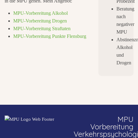
in die MPU gehen. Mein Angebot:
Probezeit
Beratung
MPU-Vorbereitung Alkohol
nach
MPU-Vorbereitung Drogen
negativer
MPU-Vorbereitung Straftaten
MPU
MPU-Vorbereitung Punkte Flensburg
Abstinenz
Alkohol
und
Drogen
MPU
Vorbereitung
Verkehrspsycholog