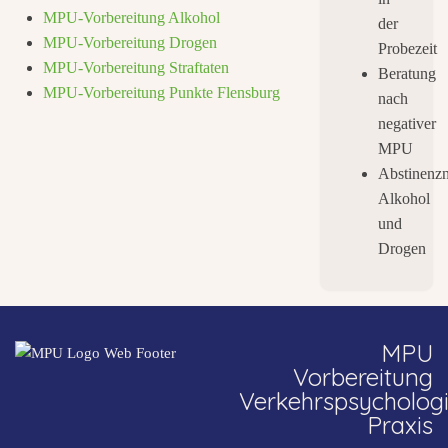
MPU-Vorbereitung Alkohol
der
MPU-Vorbereitung Drogen
Probezeit
MPU-Vorbereitung Straftaten
Beratung
MPU-Vorbereitung Punkte Flensburg
nach
negativer
MPU
Abstinenz
Alkohol
und
Drogen
MPU
Vorbereitung
Verkehrspsycholog
Praxis