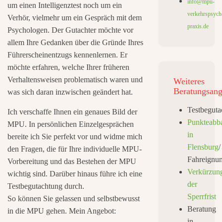
info@mpu-
um einen Intelligenztest noch um ein
verkehrspsych
Verhör, vielmehr um ein Gespräch mit dem
praxis.de
Psychologen. Der Gutachter möchte vor
allem Ihre Gedanken über die Gründe Ihres
Führerscheinentzugs kennenlernen. Er
möchte erfahren, welche Ihrer früheren
Verhaltensweisen problematisch waren und
Weiteres
Beratungsang
was sich daran inzwischen geändert hat.
Testbeguta
Ich verschaffe Ihnen ein genaues Bild der
Punkteabb
MPU. In persönlichen Einzelgesprächen
in
bereite ich Sie perfekt vor und widme mich
Flensburg
/
den Fragen, die für Ihre individuelle MPU-
Fahreignu
Vorbereitung und das Bestehen der MPU
Verkürzun
wichtig sind. Darüber hinaus führe ich eine
der
Testbegutachtung durch.
Sperrfrist
So können Sie gelassen und selbstbewusst
Beratung
in die MPU gehen. Mein Angebot:
in