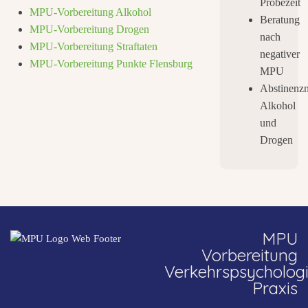
Probezeit
MPU-Vorbereitung Alkohol
Beratung
MPU-Vorbereitung Drogen
nach
MPU-Vorbereitung Straftaten
negativer
MPU-Vorbereitung Punkte Flensburg
MPU
Abstinenz
Alkohol
und
Drogen
MPU
Vorbereitung
Verkehrspsycholog
Praxis