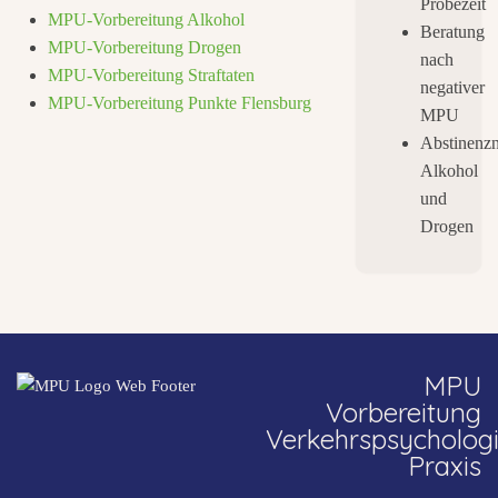
Probezeit
MPU-Vorbereitung Alkohol
Beratung
MPU-Vorbereitung Drogen
nach
MPU-Vorbereitung Straftaten
negativer
MPU-Vorbereitung Punkte Flensburg
MPU
Abstinenz
Alkohol
und
Drogen
MPU
Vorbereitung
Verkehrspsycholog
Praxis