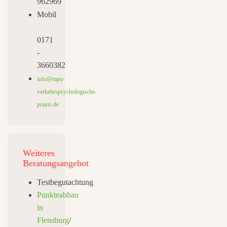
962969
Mobil
0171
-
3660382
info@mpu-
verkehrspsychologische-
praxis.de
Weiteres
Beratungsangebot
Testbegutachtung
Punkteabbau
in
Flensburg
/