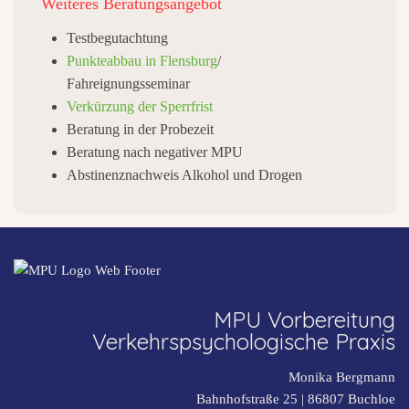
Weiteres
Beratungsangebot
Testbegutachtung
Punkteabbau in Flensburg
/
Fahreignungsseminar
Verkürzung der Sperrfrist
Beratung in der Probezeit
Beratung nach negativer MPU
Abstinenznachweis Alkohol und Drogen
MPU Vorbereitung
Verkehrspsychologische Praxis
Monika Bergmann
Bahnhofstraße 25 |
86807
Buchloe