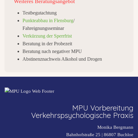
Weiteres
Beratungsangebot
Testbegutachtung
Punkteabbau in Flensburg
/
Fahreignungsseminar
Verkürzung der Sperrfrist
Beratung in der Probezeit
Beratung nach negativer MPU
Abstinenznachweis Alkohol und Drogen
MPU Vorbereitung
Verkehrspsychologische Praxis
Monika Bergmann
Bahnhofstraße 25 |
86807
Buchloe