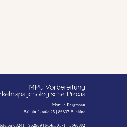
MPU Vorbereitung
rkehrspsychologische Praxis
Monika Bergmann
Bahnhofstraße 25 |
86807
Buchloe
Telefon 08241 - 962969
| Mobil
0171 - 3660382