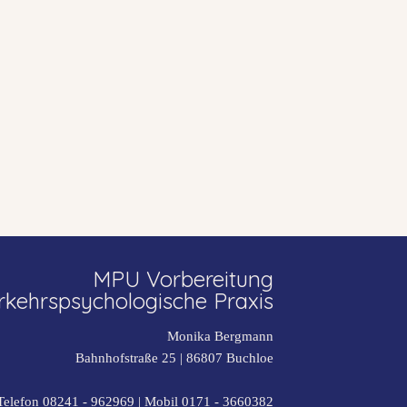
MPU Vorbereitung
rkehrspsychologische Praxis
Monika Bergmann
Bahnhofstraße 25 |
86807
Buchloe
Telefon 08241 - 962969
| Mobil
0171 - 3660382