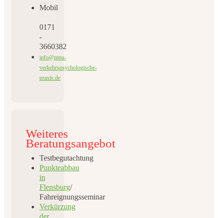
Mobil
0171
-
3660382
info@mpu-
verkehrspsychologische-
praxis.de
Weiteres
Beratungsangebot
Testbegutachtung
Punkteabbau
in
Flensburg
/
Fahreignungsseminar
Verkürzung
der