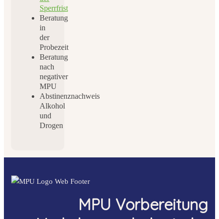
Sperrfrist
Beratung
in
der
Probezeit
Beratung
nach
negativer
MPU
Abstinenznachweis
Alkohol
und
Drogen
MPU Vorbereitung