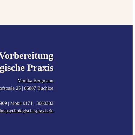
orbereitung
gische Praxis
Monika Bergmann
fstraße 25 |
86807
Buchloe
2969
| Mobil
0171 - 3660382
rspsychologische-praxis.de