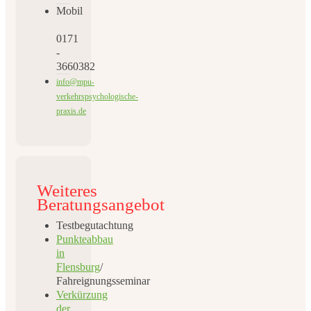
Mobil
0171
-
3660382
info@mpu-
verkehrspsychologische-
praxis.de
Weiteres
Beratungsangebot
Testbegutachtung
Punkteabbau
in
Flensburg
/
Fahreignungsseminar
Verkürzung
der