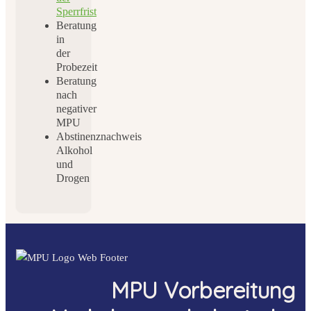
Sperrfrist
Beratung
in
der
Probezeit
Beratung
nach
negativer
MPU
Abstinenznachweis
Alkohol
und
Drogen
MPU Vorbereitung