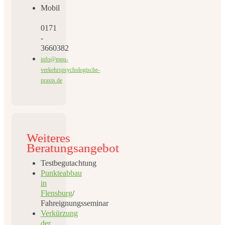
Mobil
0171
-
3660382
info@mpu-
verkehrspsychologische-
praxis.de
Weiteres
Beratungsangebot
Testbegutachtung
Punkteabbau
in
Flensburg
/
Fahreignungsseminar
Verkürzung
der