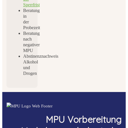
Sperrfrist
Beratung
in
der
Probezeit
Beratung
nach
negativer
MPU
Abstinenznachweis
Alkohol
und
Drogen
MPU Vorbereitung