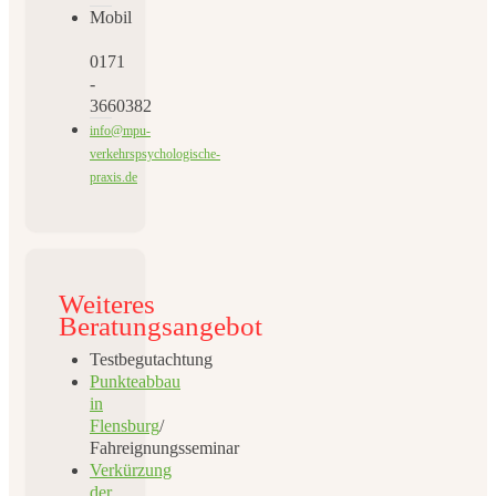
Mobil
0171
-
3660382
info@mpu-
verkehrspsychologische-
praxis.de
Weiteres
Beratungsangebot
Testbegutachtung
Punkteabbau
in
Flensburg
/
Fahreignungsseminar
Verkürzung
der